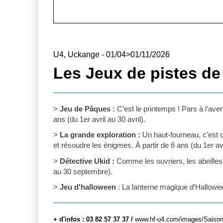
U4, Uckange - 01/04>01/11/2026
Les Jeux de pistes de
>
Jeu de Pâques :
C’est le printemps ! Pars à l’aven
ans (du 1er avril au 30 avril).
>
La grande exploration :
Un haut-fourneau, c’est co
et résoudre les énigmes. À partir de 6 ans (du 1er a
>
Détective Ukid :
Comme les ouvriers, les abeilles t
au 30 septembre).
>
Jeu d'halloween
: La lanterne magique d’Halloween
+ d'infos : 03 82 57 37 37 /
www.hf-u4.com/images/Sai