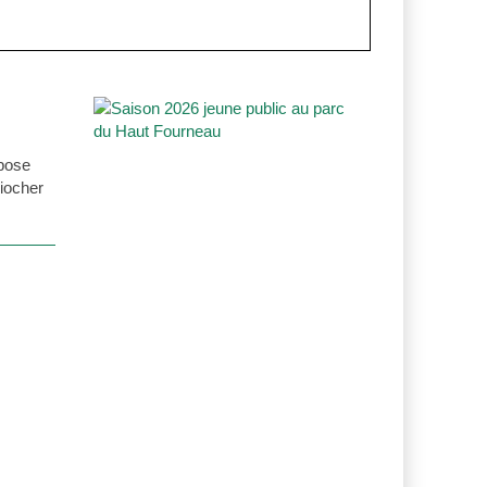
opose
piocher