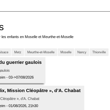
s
Alsace
Metz
Meurthe-et-Moselle
Moselle
Nancy
Thionville
du guerrier gaulois
eim - 03->07/08/2026
lix, Mission Cléopâtre », d’A. Chabat
eim - 01/08/2026, 21h30