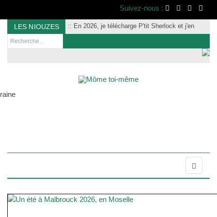
Suivez-nous :
:
: En 2026, je télécharge P'tit Sherlock et j'en
LES NIOUZES
parle à tout le monde :)