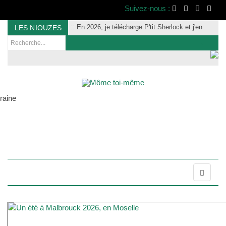
Suivez-nous :
:
: En 2026, je télécharge P'tit Sherlock et j'en
LES NIOUZES
parle à tout le monde :)