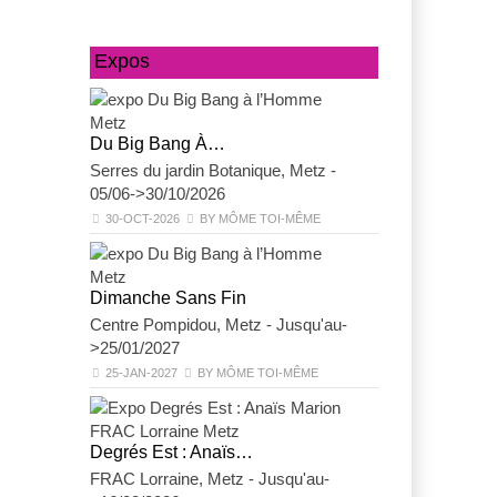
Expos
Du Big Bang À…
Beverly Bucha
Serres du jardin Botanique, Metz -
FRAC Lorraine, 
05/06->30/10/2026
>16/08/2026
30-OCT-2026
BY MÔME TOI-MÊME
20-AOÛ-2026
B
Dimanche Sans Fin
Centre Pompidou, Metz - Jusqu'au-
>25/01/2027
25-JAN-2027
BY MÔME TOI-MÊME
Degrés Est : Anaïs…
FRAC Lorraine, Metz - Jusqu'au-