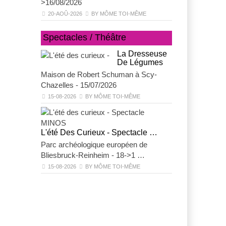
>16/08/2026
20-AOÛ-2026
BY MÔME TOI-MÊME
Spectacles / Théâtre
La Dresseuse
De Légumes
Maison de Robert Schuman à Scy-
CELTIKA
Chazelles - 15/07/2026
Parc archéologi
15-08-2026
BY MÔME TOI-MÊME
Bliesbruck-Rei
30-08-2026
BY
L'été Des Curieux - Spectacle …
Parc archéologique européen de
L'été Des Curi
Bliesbruck-Reinheim - 18->1 …
Parc archéologi
15-08-2026
BY MÔME TOI-MÊME
Bliesbruck-Rein
15-11-2026
BY