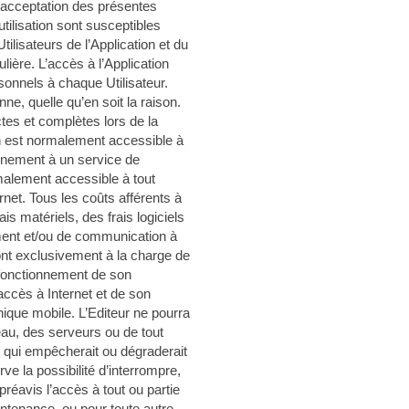
 acceptation des présentes
tilisation sont susceptibles
ilisateurs de l’Application et du
lière. L’accès à l’Application
sonnels à chaque Utilisateur.
e, quelle qu’en soit la raison.
ctes et complètes lors de la
ion est normalement accessible à
nnement à un service de
malement accessible à tout
net. Tous les coûts afférents à
ais matériels, des frais logiciels
ement et/ou de communication à
nt exclusivement à la charge de
n fonctionnement de son
accès à Internet et de son
que mobile. L’Editeur ne pourra
au, des serveurs ou de tout
 qui empêcherait ou dégraderait
rve la possibilité d’interrompre,
avis l’accès à tout ou partie
aintenance, ou pour toute autre