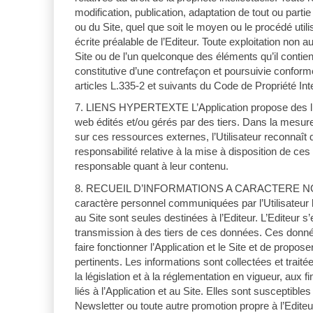
modification, publication, adaptation de tout ou parti
ou du Site, quel que soit le moyen ou le procédé utilis
écrite préalable de l’Editeur. Toute exploitation non au
Site ou de l’un quelconque des éléments qu’il cont
constitutive d’une contrefaçon et poursuivie confor
articles L.335-2 et suivants du Code de Propriété Inte
7. LIENS HYPERTEXTE L’Application propose des li
web édités et/ou gérés par des tiers. Dans la mesur
sur ces ressources externes, l’Utilisateur reconnaît
responsabilité relative à la mise à disposition de ces
responsable quant à leur contenu.
8. RECUEIL D’INFORMATIONS A CARACTERE NO
caractère personnel communiquées par l’Utilisateur lo
au Site sont seules destinées à l’Editeur. L’Editeur
transmission à des tiers de ces données. Ces donné
faire fonctionner l’Application et le Site et de propose
pertinents. Les informations sont collectées et trait
la législation et à la réglementation en vigueur, aux f
liés à l’Application et au Site. Elles sont susceptible
Newsletter ou toute autre promotion propre à l’Edit