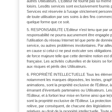
autres Utilisateurs. L’Editeur ne fournit pas lui même 
loisirs. Lesdits services sont exclusivement fournis pa
Services est réservée à l’usage strictement personnel 
de toute utilisation par ses soins à des fins commer
quelque forme que ce soit.
5. RESPONSABILITE L’Editeur n’est tenu que par un
responsabilité ne pourra aucunement être engagée 
l’utilisation du réseau Internet tel que perte de donnée
service, ou autres problèmes involontaires. Par ailleu
en cause si celui-ci ne peut exécuter ses obligations 
de force majeure telle que cette dernière notion est d
française. Les activités culturelles et de loisirs se fo
aux risques et périls des Utilisateurs.
6. PROPRIÉTÉ INTELLECTUELLE Tous les éléments de
notamment les marques déposées, les textes, graph
animations, sont la propriété exclusive de l’Editeur, 
émanant d’éventuels partenaires ou Utilisateurs. Le
l’Editeur, et à fortiori leur mise en forme ainsi que le(
sont la propriété exclusive de l’Editeur. La protection 
relève, par conséquent, de chacune des législations n
relatives au droit de la propriété intellectuelle. Toute