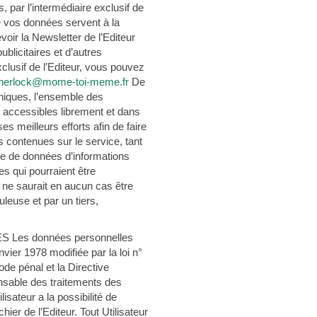
 par l’intermédiaire exclusif de
ue vos données servent à la
voir la Newsletter de l’Editeur
licitaires et d’autres
lusif de l’Editeur, vous pouvez
sherlock@mome-toi-meme.fr
De
niques, l’ensemble des
nt accessibles librement et dans
ses meilleurs efforts afin de faire
s contenues sur le service, tant
se de données d’informations
es qui pourraient être
r ne saurait en aucun cas être
uleuse et par un tiers,
es données personnelles
vier 1978 modifiée par la loi n°
ode pénal et la Directive
nsable des traitements des
isateur a la possibilité de
hier de l’Editeur. Tout Utilisateur