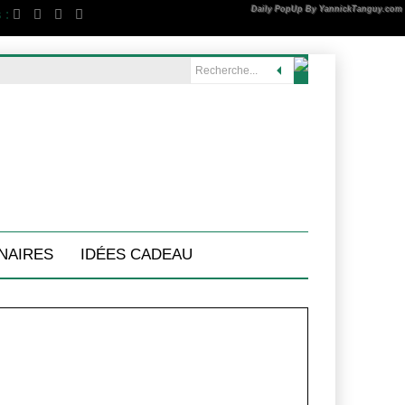
Daily PopUp By YannickTanguy.com
 :
NAIRES
IDÉES CADEAU