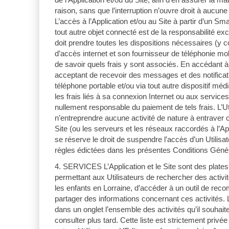
raison, sans que l’interruption n’ouvre droit à aucune
L’accès à l’Application et/ou au Site à partir d’un Sm
tout autre objet connecté est de la responsabilité excl
doit prendre toutes les dispositions nécessaires (y 
d’accès internet et son fournisseur de téléphonie mob
de savoir quels frais y sont associés. En accédant à 
acceptant de recevoir des messages et des notificati
téléphone portable et/ou via tout autre dispositif méd
les frais liés à sa connexion Internet ou aux services
nullement responsable du paiement de tels frais. L’Ut
n’entreprendre aucune activité de nature à entraver ou
Site (ou les serveurs et les réseaux raccordés à l’App
se réserve le droit de suspendre l’accès d’un Utilis
règles édictées dans les présentes Conditions Généra
4. SERVICES L’Application et le Site sont des plate
permettant aux Utilisateurs de rechercher des activité
les enfants en Lorraine, d’accéder à un outil de rec
partager des informations concernant ces activités. 
dans un onglet l’ensemble des activités qu’il souhait
consulter plus tard. Cette liste est strictement privée