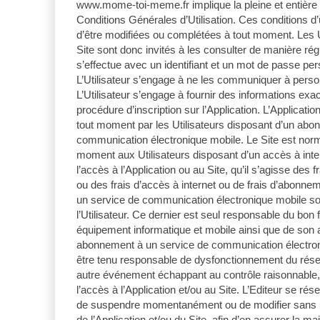
www.mome-toi-meme.fr implique la pleine et entière
Conditions Générales d’Utilisation. Ces conditions d’u
d’être modifiées ou complétées à tout moment. Les Ut
Site sont donc invités à les consulter de manière régu
s’effectue avec un identifiant et un mot de passe per
L’Utilisateur s’engage à ne les communiquer à personn
L’Utilisateur s’engage à fournir des informations exa
procédure d’inscription sur l’Application. L’Applicat
tout moment par les Utilisateurs disposant d’un abo
communication électronique mobile. Le Site est nor
moment aux Utilisateurs disposant d’un accès à inter
l’accès à l’Application ou au Site, qu’il s’agisse des fr
ou des frais d’accès à internet ou de frais d’abonn
un service de communication électronique mobile so
l’Utilisateur. Ce dernier est seul responsable du bo
équipement informatique et mobile ainsi que de son 
abonnement à un service de communication électroni
être tenu responsable de dysfonctionnement du rése
autre événement échappant au contrôle raisonnable,
l’accès à l’Application et/ou au Site. L’Editeur se rése
de suspendre momentanément ou de modifier sans pré
de l’Application et/ou du Site, afin d’en assurer la m