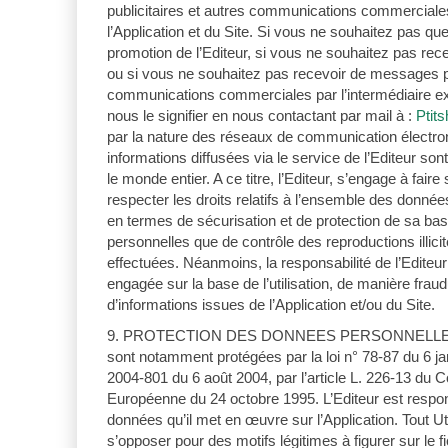
publicitaires et autres communications commerciales,
l’Application et du Site. Si vous ne souhaitez pas q
promotion de l’Editeur, si vous ne souhaitez pas rece
ou si vous ne souhaitez pas recevoir de messages pub
communications commerciales par l’intermédiaire exc
nous le signifier en nous contactant par mail à :
Ptit
par la nature des réseaux de communication électro
informations diffusées via le service de l’Editeur so
le monde entier. A ce titre, l’Editeur, s’engage à faire 
respecter les droits relatifs à l’ensemble des donnée
en termes de sécurisation et de protection de sa ba
personnelles que de contrôle des reproductions illicit
effectuées. Néanmoins, la responsabilité de l’Editeu
engagée sur la base de l’utilisation, de manière fraud
d’informations issues de l’Application et/ou du Site.
9. PROTECTION DES DONNEES PERSONNELLES L
sont notamment protégées par la loi n° 78-87 du 6 jan
2004-801 du 6 août 2004, par l’article L. 226-13 du C
Européenne du 24 octobre 1995. L’Editeur est respo
données qu’il met en œuvre sur l’Application. Tout Util
s’opposer pour des motifs légitimes à figurer sur le fic